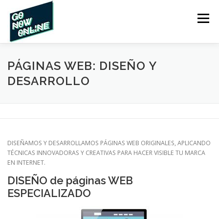
Saltar
al
Menú
contenido
INICIO
NOSOTROS
SERVICIOS
CONTACTO
PÁGINAS WEB: DISEÑO Y
DESARROLLO
CLIENTES
PRECIOS
DISEÑAMOS Y DESARROLLAMOS PÁGINAS WEB ORIGINALES, APLICANDO
TÉCNICAS INNOVADORAS Y CREATIVAS PARA HACER VISIBLE TU MARCA
EN INTERNET.
DISEÑO de páginas WEB
ESPECIALIZADO