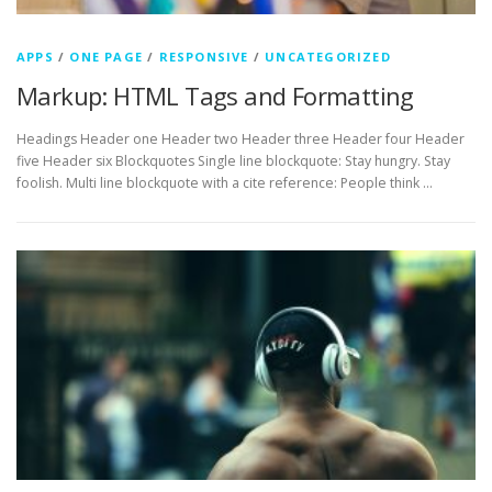
APPS
/
ONE PAGE
/
RESPONSIVE
/
UNCATEGORIZED
Markup: HTML Tags and Formatting
Headings Header one Header two Header three Header four Header
five Header six Blockquotes Single line blockquote: Stay hungry. Stay
foolish. Multi line blockquote with a cite reference: People think …